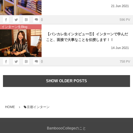
21
Jun
2021
0
596 PV
インターン生Blog
【バンカレ生インタビュー①】インターンで学んだ
こと、面接で大事なことを伝授します！！
14
Jun
2021
0
758 PV
SHOW OLDER POSTS
HOME
京都インターン
BamboooCollegeのこと