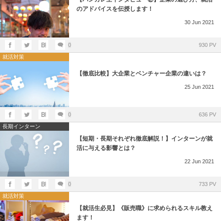
のアドバイスを伝授します！
30
Jun
2021
0
930 PV
就活対策
【徹底比較】大企業とベンチャー企業の違いは？
25
Jun
2021
0
636 PV
長期インターン
【短期・長期それぞれ徹底解説！】インターンが就
活に与える影響とは？
22
Jun
2021
0
733 PV
就活対策
【就活生必見】《販売職》に求められるスキル教え
ます！