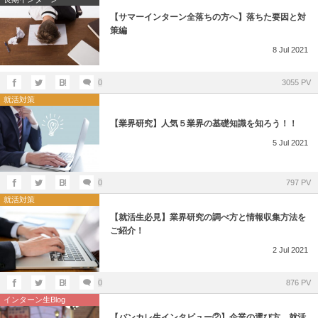
【サマーインターン全落ちの方へ】落ちた要因と対
策編
8
Jul
2021
0
3055 PV
就活対策
【業界研究】人気５業界の基礎知識を知ろう！！
5
Jul
2021
0
797 PV
就活対策
【就活生必見】業界研究の調べ方と情報収集方法を
ご紹介！
2
Jul
2021
0
876 PV
インターン生Blog
【バンカレ生インタビュー②】企業の選び方、就活