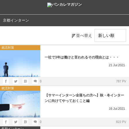
京都インターン
並べ替え
就活対策
一社で3年は働けと言われるその理由とは・・・
21
Jul
2021
0
787 PV
就活対策
【サマーインターン全落ちの方へ】秋・冬インター
ンに向けてやっておくこと編
16
Jul
2021
0
822 PV
長期インターン