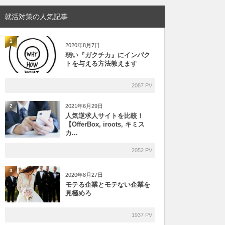
就活対策の人気記事
1
2020年8月7日
弱い『ガクチカ』にインパク
トを与える方法教えます
2087 PV
2021年6月29日
2
人気逆求人サイトを比較！
【OfferBox, iroots, キミス
カ...
2052 PV
3
2020年8月27日
モテる企業とモテない企業を
見極めろ
1937 PV