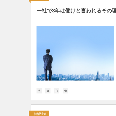
一社で3年は働けと言われるその
0
就活対策