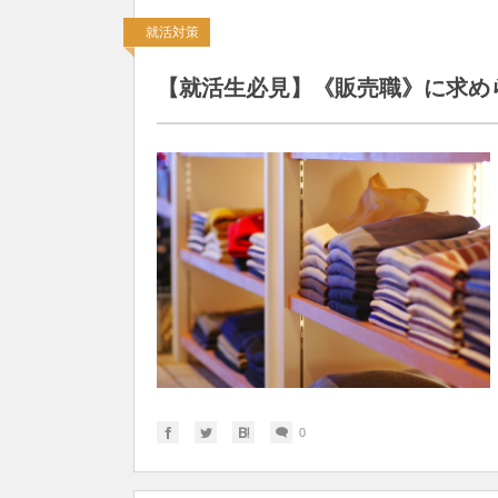
就活対策
【就活生必見】《販売職》に求め
0