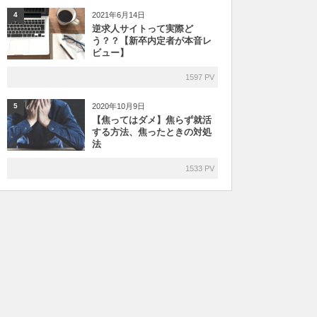
2021年6月14日
4
逆求人サイトって実際ど
う？？【新卒内定者が本音レ
ビュー】
1597 PV
2020年10月9日
5
【焦ってはダメ】焦らず就活
する方法、焦ったときの対処
法
1533 PV