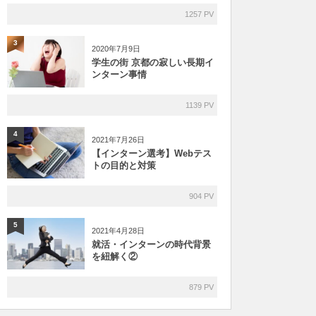
1257 PV
3
2020年7月9日
学生の街 京都の寂しい長期イ
ンターン事情
1139 PV
4
2021年7月26日
【インターン選考】Webテス
トの目的と対策
904 PV
5
2021年4月28日
就活・インターンの時代背景
を紐解く②
879 PV