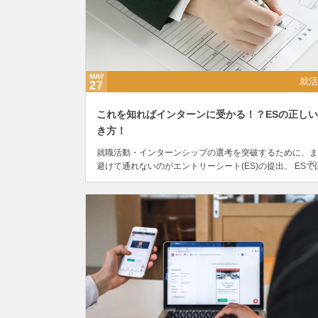
MAY
就活
27
これを知ればインターンに受かる！？ESの正し
き方！
就職活動・インターンシップの選考を突破するために、ま
70
避けて通れないのがエントリーシート(ES)の提出。 ESで
望動機や自己PRを求められることが多いですが、企業に
アピールすればいいのか分からないですよね。でもイ...