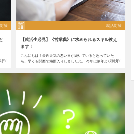
MAY
対策
就活対策
18
と
【就活生必見】《営業職》に求められるスキル教え
ます！
こんにちは！最近天気の悪い日が続いていると思っていた
8 PV
723 PV
っ
ら、早くも関西で梅雨入りしましたね。 今年は例年より大分
「強
早い５月に梅雨だなんて・・・衝撃です。 毎日子供を自転車
力
で送り迎えしている私にとっては本当に辛い時期なんで
す。。...