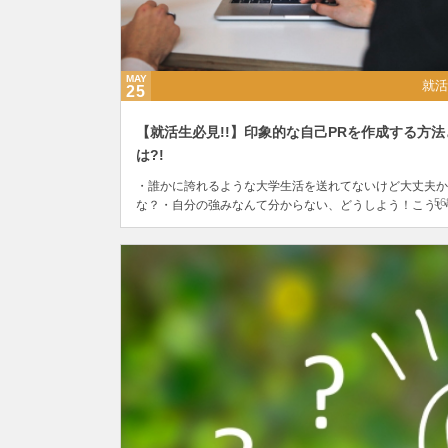
MAY
就活
25
【就活生必見!!】印象的な自己PRを作成する方法
は?!
・誰かに誇れるような大学生活を送れてないけど大丈夫か
56
な？・自分の強みなんて分からない、どうしよう！こうい
たお悩みをお持ちの方いませんか。 自己PRとは、自分の
み」を表現するものです。つまり、自分の誇れる性格や能
を...