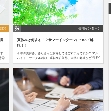
MAY
対策
長期インターン
27
い書
夏休みは何する！？サマーインターンについて解
説！！
ず
今年の夏休み、みなさんは何をして過ごす予定ですか？ アル
3 PV
582 PV
は志
バイト、サークル活動、運転免許取得、資格の勉強など、ぼ
何を
んやり考えている方もいるでしょう。 社会にでたらこんなに
長い休みはないので、自由に過ごせる学生の夏休みを有意義...