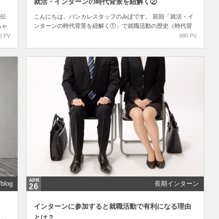
就活・インターンの時代背景を紐解く②
伝
こんにちは、バンカレスタッフのみぽです。 前回「就活・イ
ちゃ
ンターンの時代背景を紐解く①」で就職活動の歴史（時代背
面接
景）について書いたのですが、今回はインターンの歴史（時
6 PV
880 PV
..
代背景）を紐解いていきます。歴史といっても就活の話ほど
過...
APR
fblog
長期インターン
26
インターンに参加すると就職活動で有利になる理由
とは？