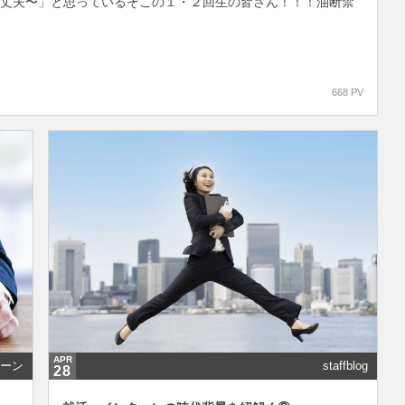
大丈夫〜」と思っているそこの１・２回生の皆さん！！！油断禁
668 PV
APR
ーン
staffblog
28