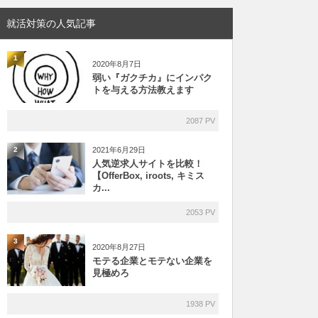
就活対策の人気記事
1
2020年8月7日
弱い『ガクチカ』にインパク
トを与える方法教えます
2087 PV
2021年6月29日
2
人気逆求人サイトを比較！
【OfferBox, iroots, キミス
カ...
2053 PV
3
2020年8月27日
モテる企業とモテない企業を
見極めろ
1938 PV