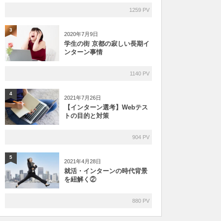
1259 PV
3
2020年7月9日
学生の街 京都の寂しい長期イ
ンターン事情
1140 PV
4
2021年7月26日
【インターン選考】Webテス
トの目的と対策
904 PV
5
2021年4月28日
就活・インターンの時代背景
を紐解く②
880 PV