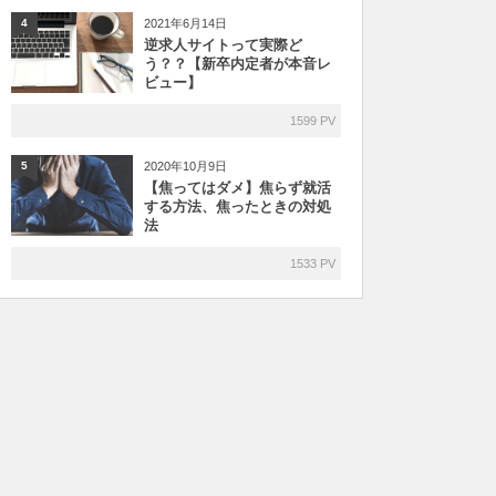
2021年6月14日
4
逆求人サイトって実際ど
う？？【新卒内定者が本音レ
ビュー】
1599 PV
2020年10月9日
5
【焦ってはダメ】焦らず就活
する方法、焦ったときの対処
法
1533 PV