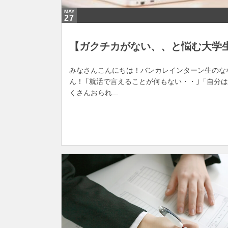
MAY
27
【ガクチカがない、、と悩む大学
みなさんこんにちは！バンカレインターン生のな
ん！ ｢就活で言えることが何もない・・｣「自分
くさんおられ...