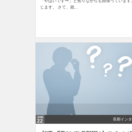
「やばいです〜」と焦りながらも頑張っています
じます。 さて、就...
JUN
長期インタ
22