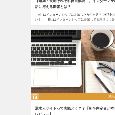
【短期・長期それぞれ徹底解説！】インターンが
活に与える影響とは？
「A社はインターンシップに参加した方が本選考で有利ら
73
い！」 「B社はインターンシップに参加しても就活には影
しないから無駄だよ」 インターンにまつわる噂は様々。
し、実際のところインターンは就活にどれだけ影響するので.
JUN
就活
14
逆求人サイトって実際どう？？【新卒内定者が本
レビュー】