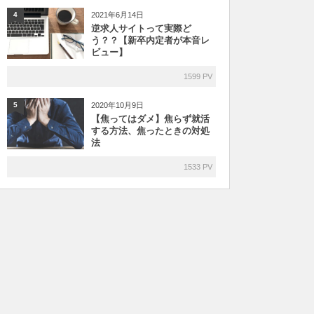
2021年6月14日
4
逆求人サイトって実際ど
う？？【新卒内定者が本音レ
ビュー】
1599 PV
2020年10月9日
5
【焦ってはダメ】焦らず就活
する方法、焦ったときの対処
法
1533 PV