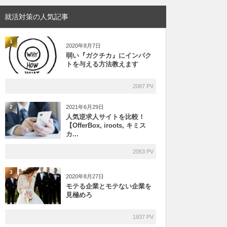
就活対策の人気記事
1
2020年8月7日
弱い『ガクチカ』にインパク
トを与える方法教えます
2087 PV
2021年6月29日
2
人気逆求人サイトを比較！
【OfferBox, iroots, キミス
カ...
2053 PV
3
2020年8月27日
モテる企業とモテない企業を
見極めろ
1937 PV