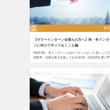
JUL
就活
16
【サマーインターン全落ちの方へ】秋・冬インタ
ンに向けてやっておくこと編
INDEX秋・冬インターンに向けてやっておくと良いこと
82
望業界・志望企業を見直してみる②OB・OG訪問を通じて
事理解を深める③有給インターンなどで社会人慣れする選
に落ちて自信を無くした時のアドバイス秋・冬インターン..