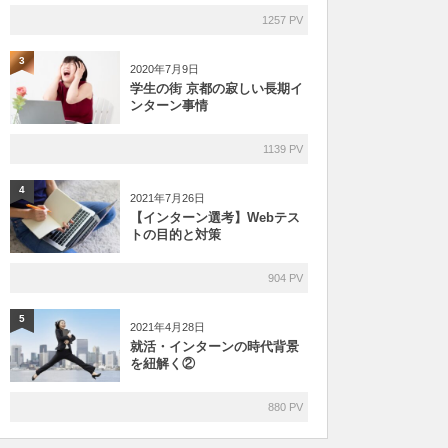
1257 PV
3
2020年7月9日
学生の街 京都の寂しい長期イ
ンターン事情
1139 PV
4
2021年7月26日
【インターン選考】Webテス
トの目的と対策
904 PV
5
2021年4月28日
就活・インターンの時代背景
を紐解く②
880 PV