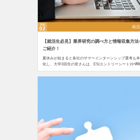
JUL
就活
02
【就活生必見】業界研究の調べ方と情報収集方法
ご紹介！
夏休みが始まると各社のサマーインターンシップ選考も本
87
化し、大学3回生の皆さんは、ES(エントリーシート)やWe
スト対策、グループディスカッション、面接など忙しい日
を送ることになるのではないでしょうか。 就活が始ま...