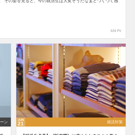
。 その姿を見ると、今の就活生は大変そうだなぁとつくづく感
634 PV
JUN
ーン
就活対策
21