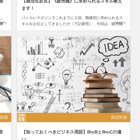
就
【就活生必見】《販売職》に求められるスキル教え
ます！
し
バンカレマガジンでこれまでに２回、職種別に求められるス
1 PV
594 PV
響
キルをお伝えしてきましたが（下記参照）、今回は、販売職
しか
に必要とされるスキルや素養について解説します！ 【就活生
..
必見】《営業職》に求められるスキル教えます！ 【就活生
必...
JUN
対策
就活対策
09
音
【知っておくべきビジネス用語】BtoBとBtoCの違
い