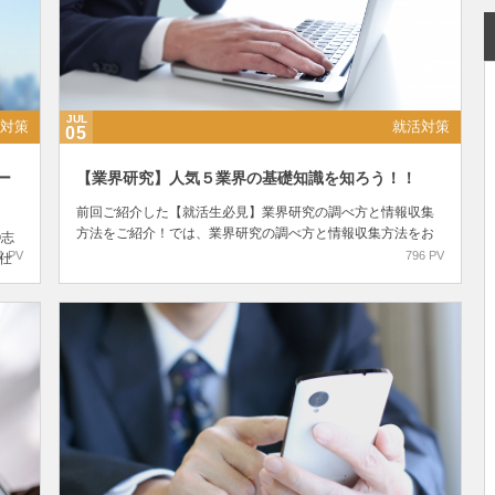
JUL
対策
就活対策
05
ー
【業界研究】人気５業界の基礎知識を知ろう！！
前回ご紹介した【就活生必見】業界研究の調べ方と情報収集
方法をご紹介！では、業界研究の調べ方と情報収集方法をお
①志
伝えしましたが、ご覧いただけましたか？ 今回は学生からの
1 PV
796 PV
仕
人気も高く、また全体の中の割合としても多い、メイン業界
考
5...
.