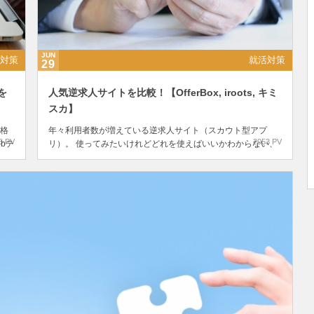
JUN
対策
就活対策
29
を
人気逆求人サイトを比較！【OfferBox, iroots, キミ
スカ】
格
年々利用者数が増えている逆求人サイト（スカウト型アプ
6 PV
2053 PV
bテ
リ）。 使ってみたいけれどどれを使えばいいかわからない、
々
そんな方も多いのではないでしょうか。 今回は学生人気の逆
求人サイト3つ(Offer Box, iroots, キ...