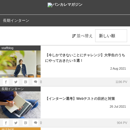
長期インターン
並べ替え
staffblog
【今しかできないことにチャレンジ】大学生のうち
にやっておきたい５選！
2
Aug
2021
0
1196 PV
長期インターン
【インターン選考】Webテストの目的と対策
26
Jul
2021
0
904 PV
就活対策