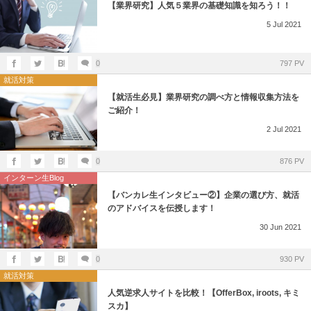
【業界研究】人気５業界の基礎知識を知ろう！！
5
Jul
2021
0
797 PV
就活対策
【就活生必見】業界研究の調べ方と情報収集方法を
ご紹介！
2
Jul
2021
0
876 PV
インターン生Blog
【バンカレ生インタビュー②】企業の選び方、就活
のアドバイスを伝授します！
30
Jun
2021
0
930 PV
就活対策
人気逆求人サイトを比較！【OfferBox, iroots, キミ
スカ】