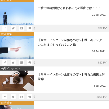
一社で3年は働けと言われるその理由とは・・・
21
Jul
2021
0
787 PV
就活対策
【サマーインターン全落ちの方へ】秋・冬インター
ンに向けてやっておくこと編
16
Jul
2021
0
822 PV
長期インターン
【サマーインターン全落ちの方へ】落ちた要因と対
策編
8
Jul
2021
0
3055 PV
就活対策