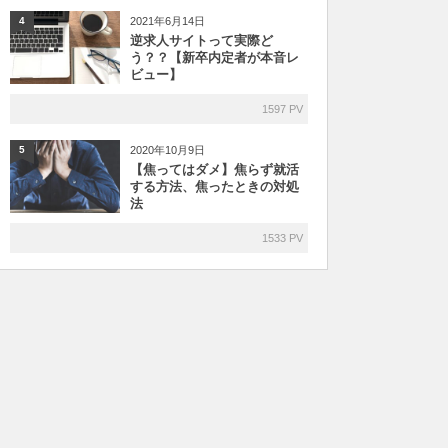
2021年6月14日
4
逆求人サイトって実際ど
う？？【新卒内定者が本音レ
ビュー】
1597 PV
2020年10月9日
5
【焦ってはダメ】焦らず就活
する方法、焦ったときの対処
法
1533 PV