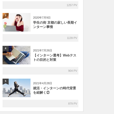
1257 PV
3
2020年7月9日
学生の街 京都の寂しい長期イ
ンターン事情
1139 PV
4
2021年7月26日
【インターン選考】Webテス
トの目的と対策
904 PV
5
2021年4月28日
就活・インターンの時代背景
を紐解く②
879 PV