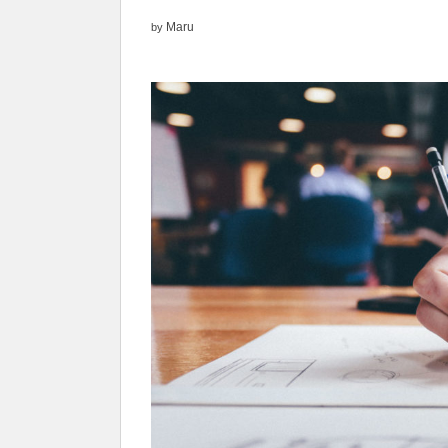
Maru
by