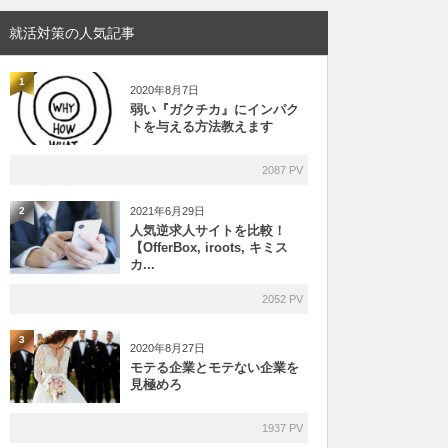
就活対策の人気記事
1
2020年8月7日
弱い『ガクチカ』にインパク
トを与える方法教えます
2087 PV
2021年6月29日
2
人気逆求人サイトを比較！
【OfferBox, iroots, キミス
カ...
2052 PV
3
2020年8月27日
モテる企業とモテない企業を
見極めろ
1937 PV